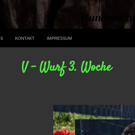
Hundezucht
US
KONTAKT
IMPRESSUM
V - Wurf 3. Woche